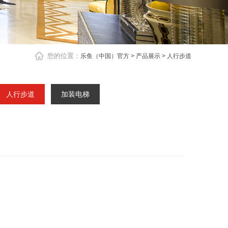
您的位置：
乐鱼（中国）官方
>
产品展示
>
人行步道
人行步道
加装电梯