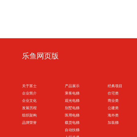
乐鱼网页版
关于富士
产品展示
经典项目
企业简介
乘客电梯
住宅类
企业文化
观光电梯
商业类
发展历程
别墅电梯
公建类
组织架构
医用电梯
海外类
品牌荣誉
载货电梯
加装梯
自动扶梯