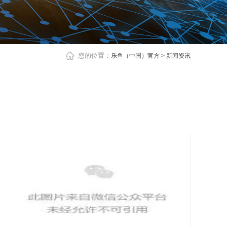
您的位置：
乐鱼（中国）官方
>
新闻资讯