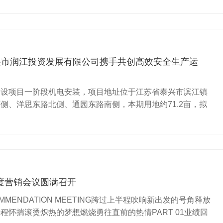
泰兴市润江投资发展有限公司携手共创高效安全生产运
建设项目一阶段机电安装，项目地址位于江苏省泰兴市滨江镇
侧、洋思东路北侧、通园东路南侧，本期用地约71.2亩，拟
年度营销会议圆满召开
MMENDATION MEETING跨过上半程吹响新出发的号角释放
程怀揣滚烫炽热的梦想燃烧勇往直前的热情PART 01业绩回