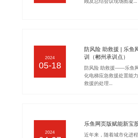
顾及总结会议现场图凝...
防风险 助救援 | 乐
训（郴州承训点）
2024
05-18
防风险 助救援——乐鱼
化电梯应急救援处置能
救援的处理...
乐鱼网页版赋能新宝
2024
近年来，随着城市化进