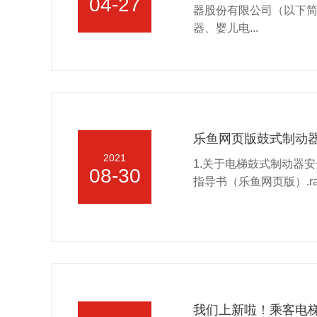
04-27
器股份有限公司（以下
器、婴儿电...
乐鱼网页版鼓式制动
2021
1.关于电梯鼓式制动器安
08-30
指导书（乐鱼网页版）.ra
我们上新啦！乘客电