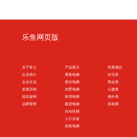
乐鱼网页版
关于富士
产品展示
经典项目
企业简介
乘客电梯
住宅类
企业文化
观光电梯
商业类
发展历程
别墅电梯
公建类
组织架构
医用电梯
海外类
品牌荣誉
载货电梯
加装梯
自动扶梯
人行步道
加装电梯