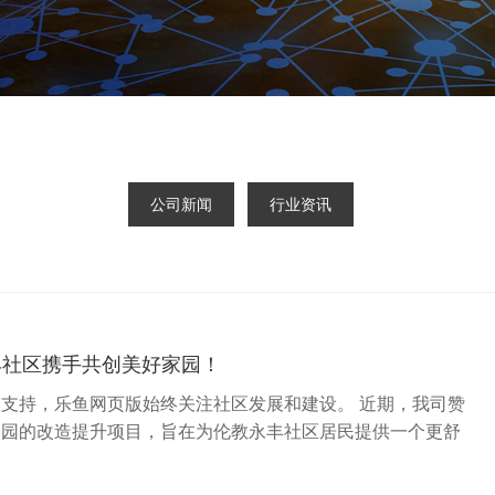
公司新闻
行业资讯
永丰社区携手共创美好家园！
支持，乐鱼网页版始终关注社区发展和建设。 近期，我司赞
公园的改造提升项目，旨在为伦教永丰社区居民提供一个更舒