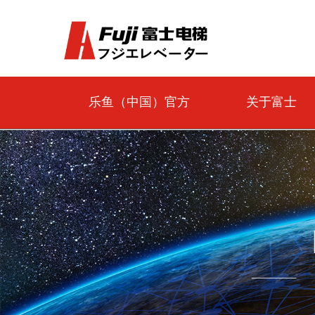
乐鱼（中国）官方
关于富士