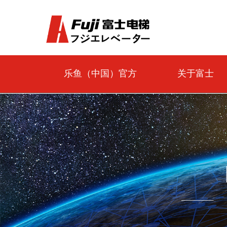
乐鱼（中国）官方
关于富士