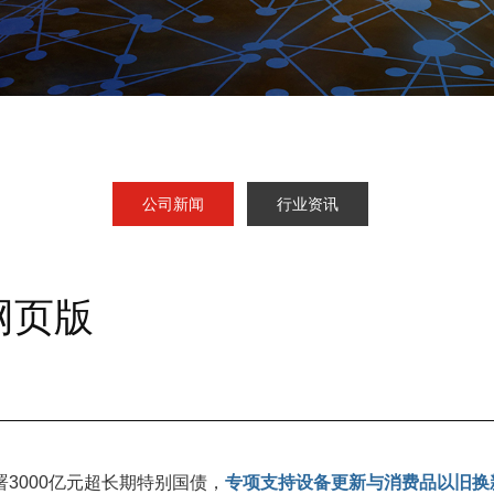
公司新闻
行业资讯
网页版
3000亿元超长期特别国债，
专项支持设备更新与消费品以旧换