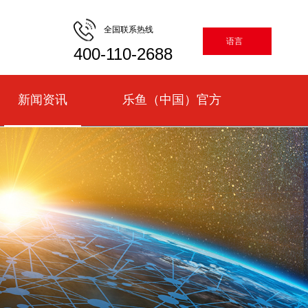
全国联系热线
语言
400-110-2688
新闻资讯
乐鱼（中国）官方