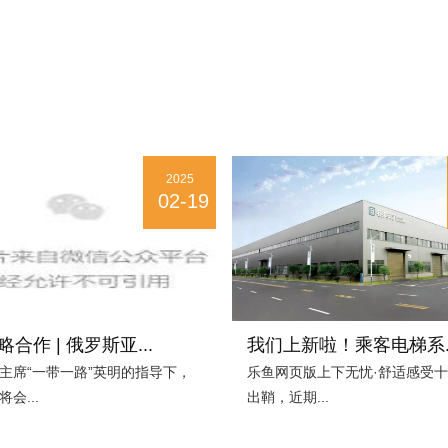
2025
02-19
合作 | 俄罗斯亚...
我们上新啦！乘客电梯系..
主席“一带一路”英明的指导下，
乐鱼网页版上下无忧·舒适感受
会...
出鞘，近期...