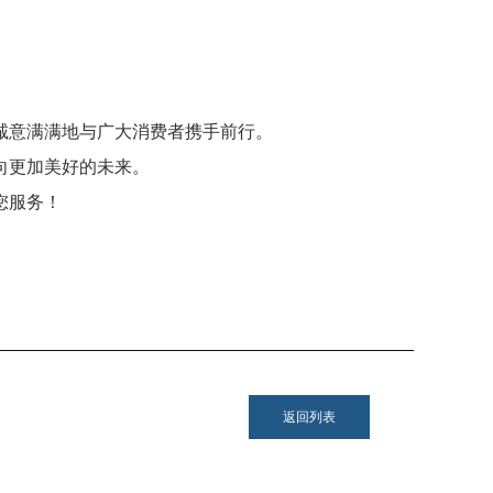
诚意满满地与广大消费者携手前行。
向更加美好的未来。
您服务！