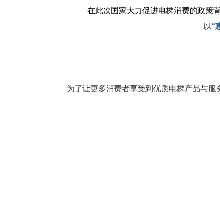
在此次国家大力促进电梯消费的政策
以
“
为了让更多消费者享受到优质电梯产品与服